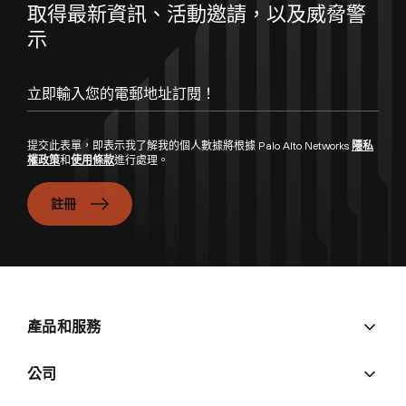
取得最新資訊、活動邀請，以及威脅警
示
立即輸入您的電郵地址訂閱！
提交此表單，即表示我了解我的個人數據將根據 Palo Alto Networks
隱私
權政策
和
使用條款
進行處理。
註冊
產品和服務
公司