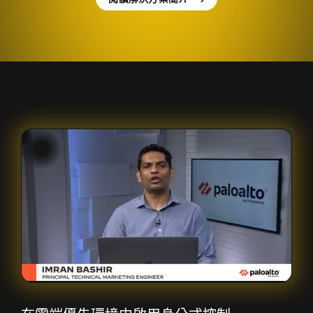
Unmute
Loaded
:
10.01%