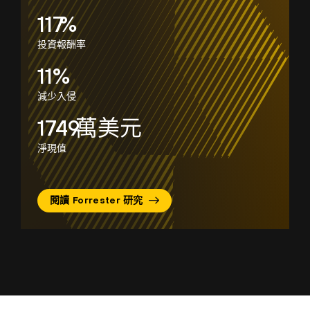
174
%
投資報酬率
15
%
減少入侵
2614
萬美元
淨現值
閱讀 Forrester 研究