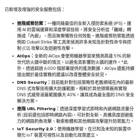
已新增及增強的安全服務包括：
進階威脅防禦：
一種同級最佳的全新入侵防禦系統 (IPS)，運
用 AI 的雲端運算和深度學習技術，將安全分析從「離線」轉
換成「內嵌」，而且無需犧牲任何效能。進階威脅防禦能透過
例如 Cobalt Strike 等工具來偵測許多未知及針對性命令與控
制 (C2) 攻擊以及迴避性攻擊。
AIOps：
全新的 AIOps 會使用機器學習來預測高達 51% 的新
世代防火牆中斷的情況，以避免其影響防火牆的運作。*此
外，透過超過 6,000 個部署提供的遙測數據，AIOps 還能持續
提出關於最佳實務的建議以改善整體安全狀況。
DNS Security：
目前能針對包括策略性老舊網域在內的最新
DNS 式攻擊技術擴大防護範圍，相較於其他領導廠商實現
DNS 式威脅涵蓋範圍擴大 40%，讓其成為最全面的 DNS 安全
解決方案。
進階 URL Filtering：
透過深度學習式即時和內嵌網路流量分
析 (目前還包括即時網路內容)，可針對全新、具備高度迴避能
力的網路釣魚攻擊、勒索軟體和其他網路攻擊提升防禦能力。
IoT Security 2.0：
使用機器學習，在已知及未知的裝置中
簡化 IoT 裝置可視性以及自動化政策建立。