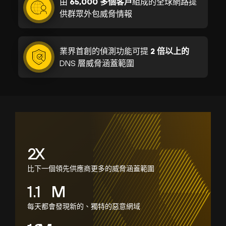
由
65,000 多個客戶
組成的全球網路提
供群眾外包威脅情報
業界首創的偵測功能可提
2 倍以上的
DNS 層威脅涵蓋範圍
2
X
比下一個領先供應商更多的威脅涵蓋範圍
1.5
M
每天都會發現新的、獨特的惡意網域