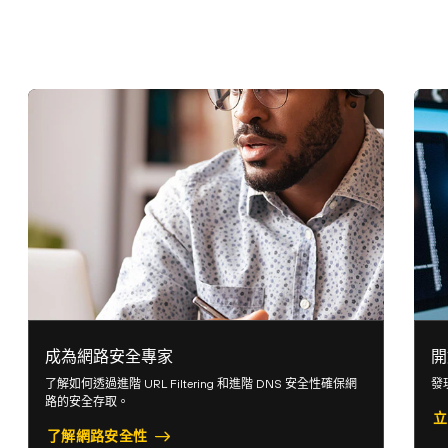
成為網路安全專家
開
了解如何透過進階 URL Filtering 和進階 DNS 安全性確保網
發
路的安全存取。
立
了解網路安全性