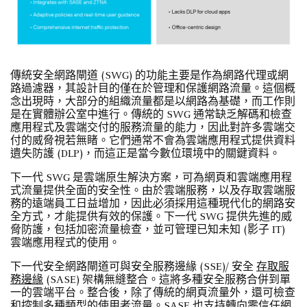
傳統安全網路閘道 (SWG) 的功能主要是作為網路代理或網
路過濾器，其設計目的僅在於管理和保護網路流量。這個概
念出現時，大部分的組織流量都是以網路為基礎，而工作則
是在實體辦公室中進行。傳統的 SWG 通常缺乏解碼和檢查
應用程式及雲端交付的服務流量的能力，因此對許多雲端交
付的威脅視若無睹。它們通常不會為雲端應用程式提供資料
遺失防護 (DLP)，而這正是當今數位環境中的關鍵資料。
下一代 SWG 是雲端原生解決方案，可為網頁和雲端應用程
式流量提供全面的安全性。由於雲端服務，以及存取雲端服
務的遠端員工日益增加，因此必須採用這種現代化的網路安
全方式，才能提供有效的保護。下一代 SWG 提供先進的威
脅防護，包括加密流量檢查，並可管理已知未知 (影子 IT)
雲端應用程式的使用。
下一代安全網路閘道可與安全服務邊緣 (SSE)/ 安全
存取服
務邊緣
(SASE) 架構無縫整合。這將多種安全服務合併到單
一的雲端平台。整合後，除了傳統的網頁流量外，還可檢查
和控制多種類型的使用者流量。SASE 也支持轉向零信任網