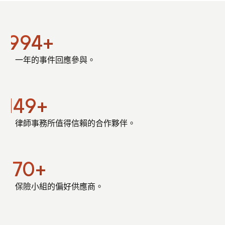
1000
+
一年的事件回應參與。
150
+
律師事務所值得信賴的合作夥伴。
70
+
保險小組的偏好供應商。