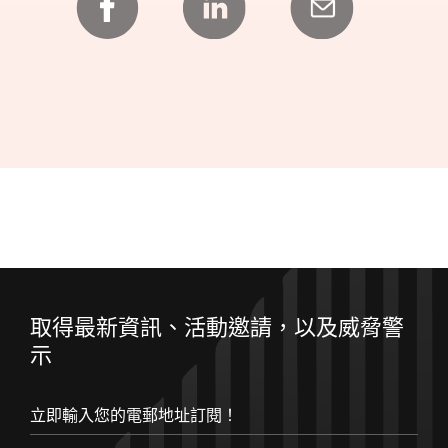
取得最新資訊、活動邀請，以及威脅警
示
立即輸入您的電郵地址訂閱！