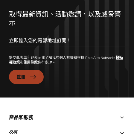
取得最新資訊、活動邀請，以及威脅警
示
立即輸入您的電郵地址訂閱！
提交此表單，即表示我了解我的個人數據將根據 Palo Alto Networks
隱私
權政策
和
使用條款
進行處理。
註冊
產品和服務
公司