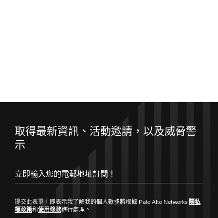
取得最新資訊、活動邀請，以及威脅警
示
立即輸入您的電郵地址訂閱！
提交此表單，即表示我了解我的個人數據將根據 Palo Alto Networks
隱私
權政策
和
使用條款
進行處理。