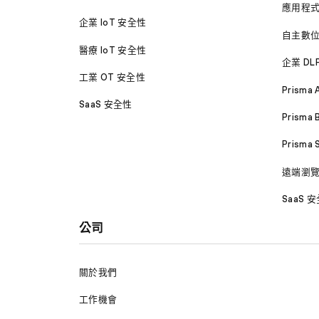
應用程
企業 IoT 安全性
自主數
醫療 IoT 安全性
企業 DL
工業 OT 安全性
Prisma 
SaaS 安全性
Prisma 
Prisma
遠端瀏
SaaS 
公司
關於我們
工作機會