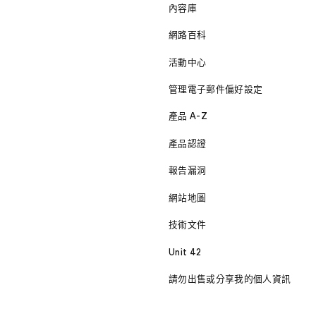
內容庫
網路百科
活動中心
管理電子郵件偏好設定
產品 A-Z
產品認證
報告漏洞
網站地圖
技術文件
Unit 42
請勿出售或分享我的個人資訊