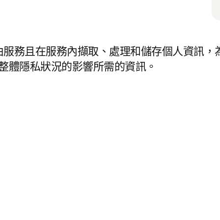
務且在服務內擷取、處理和儲存個人資訊，為 Pal
務對其整體隱私狀況的影響所需的資訊。