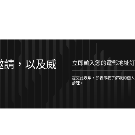
邀請，以及威
立即輸入您的電郵地址訂閱！
提交此表單，即表示我了解我的個人數據將根據 
處理。