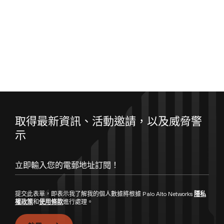
取得最新資訊、活動邀請，以及威脅警
示
立即輸入您的電郵地址訂閱！
提交此表單，即表示我了解我的個人數據將根據 Palo Alto Networks
隱私
權政策
和
使用條款
進行處理。