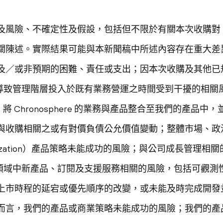
、不確定性及假設，包括但不限於有關本次收購對 Palo Al
關陳述。實際結果可能與本新聞稿中所述內容存在重大差
及／或非預期的困難、責任或支出；因本次收購及其他已
交易）而導致管理階層投入於既有業務營運之時間受到干擾的相
與營運、將 Chronosphere 的業務與產品整合至我們的產
與收購相關之或有對價負債公允價值變動；整體市場、政
rmization）產品策略未能成功的風險；與公司成長管理
及／或資安領域中新產品、訂閱及支援服務相關的風險，包括可
上市時程的延宕或優先順序的改變，或未能及時完成開發
而言，我們的產品或商業策略未能成功的風險；我們的產