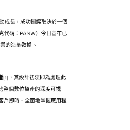
推動成長，成功關鍵取決於一個
斯達克代碼：PANW）今日宣布已
企業的海量數據 。
者
[1]，其設計初衷即為處理此
供橫跨整個數位資產的深度可視
—協助客戶即時、全面地掌握應用程