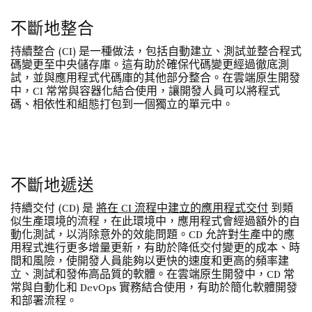
不斷地整合
持續整合 (CI) 是一種做法，包括自動建立、測試並整合程式
碼變更至中央儲存庫。這有助於確保代碼變更經過徹底測
試，並與應用程式代碼庫的其他部分整合。在雲端原生開發
中，CI 常常與容器化結合使用，讓開發人員可以將程式
碼、相依性和組態打包到一個獨立的單元中。
不斷地遞送
持續交付 (CD) 是
將在 CI 流程中建立的應用程式交付
到類
似生產環境的流程，在此環境中，應用程式會經過額外的自
動化測試，以消除意外的效能問題。CD 允許對生產中的應
用程式進行更多增量更新，有助於降低交付變更的成本、時
間和風險，使開發人員能夠以更快的速度和更高的頻率建
立、測試和發佈高品質的軟體。在雲端原生開發中，CD 常
常與自動化和 DevOps 實務結合使用，有助於簡化軟體開發
和部署流程。