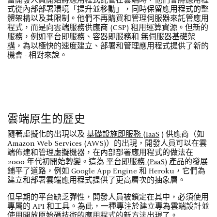
當開發人員開始將應用程式託管在雲端時，他們會將應用程
式從內部部署環境「提升並移動」，同時保留應用程式的整
體架構以及其限制。他們不再購買和管理伺服器來託管應用
程式，而是向雲端服務供應商 (CSP) 租用運算資源。但新的
服務，例如平台即服務、容器即服務和
無伺服器基礎架
構
，為以極快的速度建立、部署和管理應用程式提供了新的
機會 - 相對來說。
雲端原生的歷史
隨著虛擬化的出現以及
基礎設施即服務 (IaaS
) 供應商（如
Amazon Web Services (AWS)）的出現，開發人員可以在雲
端佈建和管理虛擬機器，在內部部署應用程式的做法在
2000 年代初開始轉變。這為
平台即服務 (PaaS)
產品的發展
鋪平了道路，例如 Google App Engine 和 Heroku，它們為
建立和部署雲端應用程式提供了更高層次的抽象層。
但早期的平台缺乏彈性，開發人員被鎖定在其中，必須使用
專屬的 API 和工具。為此，一種專注於建立專為雲端設計並
使用開放原始碼技術的應用程式的新方法出現了。