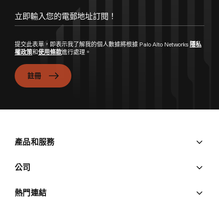
立即輸入您的電郵地址訂閱！
提交此表單，即表示我了解我的個人數據將根據 Palo Alto Networks
隱私
權政策
和
使用條款
進行處理。
註冊
產品和服務
公司
熱門連結