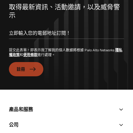
取得最新資訊、活動邀請，以及威脅警
示
立即輸入您的電郵地址訂閱！
提交此表單，即表示我了解我的個人數據將根據 Palo Alto Networks
隱私
權政策
和
使用條款
進行處理。
註冊
產品和服務
公司