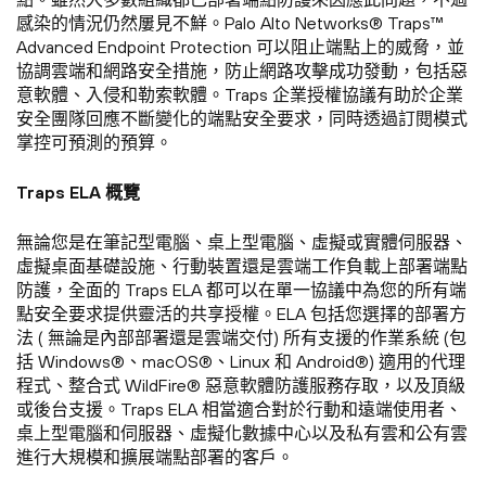
感染的情況仍然屢見不鮮。Palo Alto Networks® Traps™
Advanced Endpoint Protection 可以阻止端點上的威脅，並
協調雲端和網路安全措施，防止網路攻擊成功發動，包括惡
意軟體、入侵和勒索軟體。Traps 企業授權協議有助於企業
安全團隊回應不斷變化的端點安全要求，同時透過訂閱模式
掌控可預測的預算。
Traps ELA 概覽
無論您是在筆記型電腦、桌上型電腦、虛擬或實體伺服器、
虛擬桌面基礎設施、行動裝置還是雲端工作負載上部署端點
防護，全面的 Traps ELA 都可以在單一協議中為您的所有端
點安全要求提供靈活的共享授權。ELA 包括您選擇的部署方
法 ( 無論是內部部署還是雲端交付) 所有支援的作業系統 (包
括 Windows®、macOS®、Linux 和 Android®) 適用的代理
程式、整合式 WildFire® 惡意軟體防護服務存取，以及頂級
或後台支援。Traps ELA 相當適合對於行動和遠端使用者、
桌上型電腦和伺服器、虛擬化數據中心以及私有雲和公有雲
進行大規模和擴展端點部署的客戶。