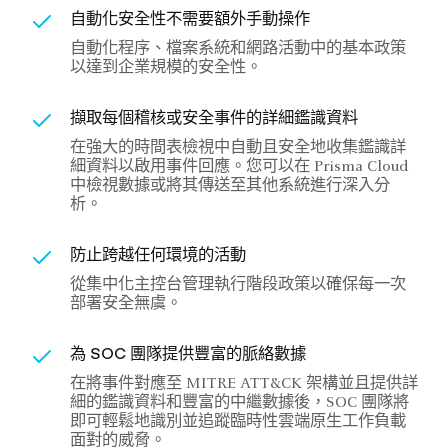
自動化安全性不需要額外手動操作
自動化程序、檔案系統和網路活動中的基本政策
以達到企業規模的安全性。
擷取每個稽核或安全事件的詳細鑑識資料
在強大的時間表檢視中自動且安全地收集鑑識詳
細資料以啟用事件回應。您可以在 Prisma Cloud
中檢視數據或將其傳送至其他系統進行深入分
析。
防止跨越任何環境的活動
從集中化主控台管理執行階段政策以確保每一次
部署安全無虞。
為 SOC 團隊提供豐富的脈絡數據
在將事件對應至 MITRE ATT&CK 架構並且提供詳
細的鑑識資料和豐富的中繼數據後，SOC 團隊將
即可輕鬆地識別並追蹤臨時性雲端原生工作負載
面對的威脅。