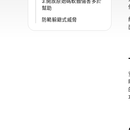
3.開放原始碼軟體傷害多於
幫助
防範躲避式威脅