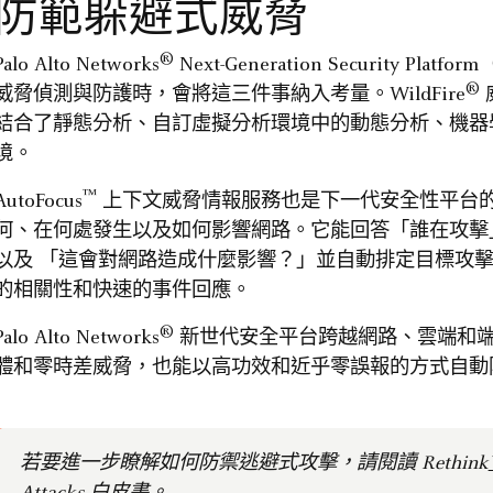
防範躲避式威脅
®
Palo Alto Networks
Next-Generation Security Pl
®
威脅偵測與防護時，會將這三件事納入考量。WildFire
結合了靜態分析、自訂虛擬分析環境中的動態分析、機器
境。
™
AutoFocus
上下文威脅情報服務也是下一代安全性平台
何、在何處發生以及如何影響網路。它能回答「誰在攻擊
以及 「這會對網路造成什麼影響？」並自動排定目標攻
的相關性和快速的事件回應。
®
Palo Alto Networks
新世代安全平台跨越網路、雲端和端
體和零時差威脅，也能以高功效和近乎零誤報的方式自動
若要進一步瞭解如何防禦逃避式攻擊，請閱讀 Rethink