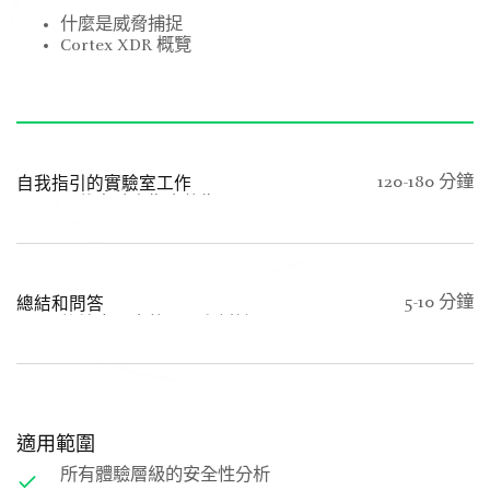
什麼是威脅捕捉
Cortex XDR 概覽
自我指引的實驗室工作
120-180 分鐘
下載實驗室指南的指示
登入及存取 Cortex XDR 的指示
指引的步驟：
使用源自網路和端點的數據進行的調查活動 (包
含多種類型的警示)
總結和問答
5-10 分鐘
多種威脅捕捉活動
後續步驟中的問題和討論
進行調查以收集意見回饋
適用範圍
所有體驗層級的安全性分析