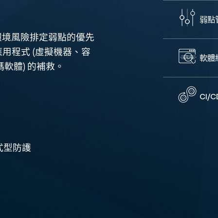
弱點
根據環境風險排定弱點的優先
用程式 (虛擬機器、容
軟體組
碼軟體) 的補救。
CI/
式型防護