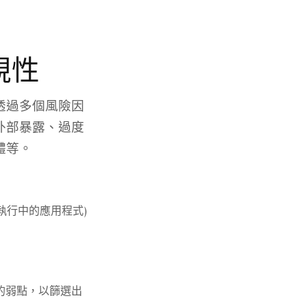
視性
透過多個風險因
外部暴露、過度
體等。
和執行中的應用程式)
的弱點，以篩選出