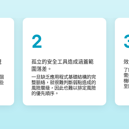
視
孤立的安全工具造成涵蓋範
效
圍落差。
了
需
個
一旦缺乏應用程式基礎結構的完
機
些
整脈絡，就很難判斷弱點造成的
至
風險層級，因此也難以排定風險
的優先順序。