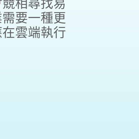
會競相尋找易
業需要一種更
應在雲端執行