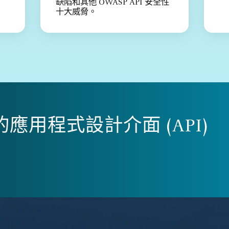
缺陷和其他 OWASP API 安全性
十大威脅。
應用程式設計介面 (API)