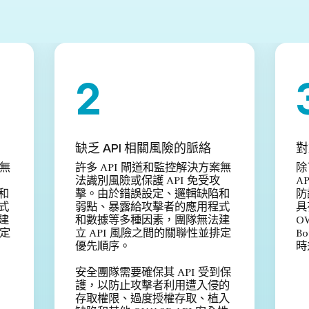
缺乏 API 相關風險的脈絡
對
案無
許多 API 閘道和監控解決方案無
除
法識別風險或保護 API 免受攻
A
和
擊。由於錯誤設定、邏輯缺陷和
防
式
弱點、暴露給攻擊者的應用程式
具
建
和數據等多種因素，團隊無法建
O
排定
立 API 風險之間的關聯性並排定
B
優先順序。
時
安全團隊需要確保其 API 受到保
護，以防止攻擊者利用遭入侵的
存取權限、過度授權存取、植入