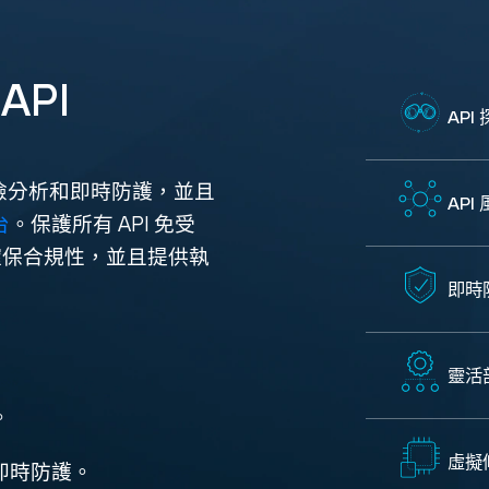
PI
API
探索、風險分析和即時防護，並且
API
台
。保護所有 API 免受
點、確保合規性，並且提供執
即時
靈活
。
虛擬
的即時防護。